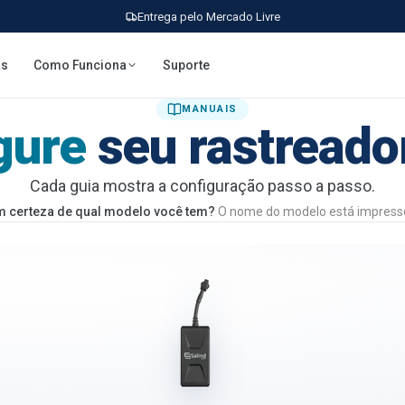
Entrega pelo Mercado Livre
as
Como Funciona
Suporte
MANUAIS
gure
seu rastreado
Cada guia mostra a configuração passo a passo.
m certeza de qual modelo você tem?
O nome do modelo está impresso