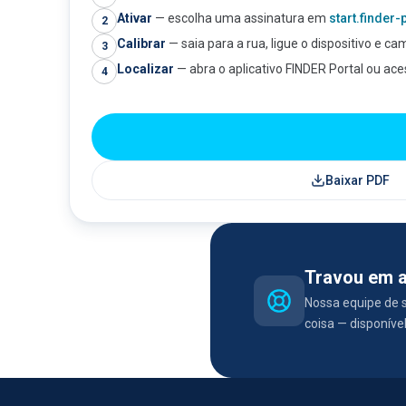
Ativar
—
escolha uma assinatura em
start.finder
2
Calibrar
—
saia para a rua, ligue o dispositivo e c
3
Localizar
—
abra o aplicativo FINDER Portal ou ac
4
Baixar PDF
Travou em 
Nossa equipe de s
coisa — disponível