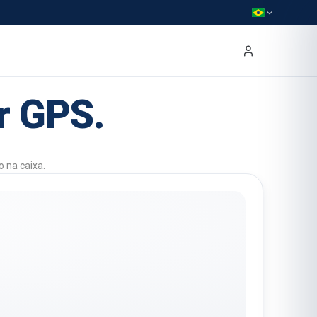
r GPS.
 na caixa.