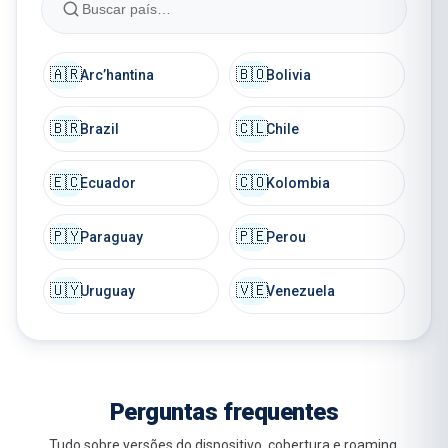
🇦🇷
🇧🇴
Arcʼhantina
Bolivia
🇧🇷
🇨🇱
Brazil
Chile
🇪🇨
🇨🇴
Ecuador
Kolombia
🇵🇾
🇵🇪
Paraguay
Perou
🇺🇾
🇻🇪
Uruguay
Venezuela
Perguntas frequentes
Tudo sobre versões do dispositivo, cobertura e roaming.