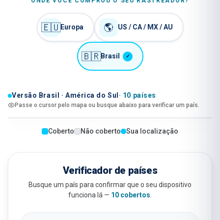
ONDE VOCÊ COMPROU O SEU RASTREADOR?
🇪🇺
🌎
Europa
US / CA / MX / AU
🇧🇷
Brasil
✓
Versão Brasil · América do Sul
·
10
países
Passe o cursor pelo mapa ou busque abaixo para verificar um país.
Coberto
Não coberto
Sua localização
Verificador de países
Busque um país para confirmar que o seu dispositivo
funciona lá —
10 cobertos
.