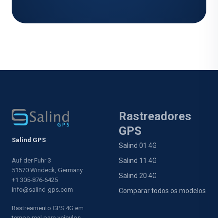
Rastreadores
GPS
Salind GPS
Salind 01 4G
Auf der Fuhr 3
Salind 11 4G
51570 Windeck, Germany
Salind 20 4G
+1 305-876-6425
info@salind-gps.com
Comparar todos os modelos
Rastreamento GPS 4G em
tempo real para veículos,