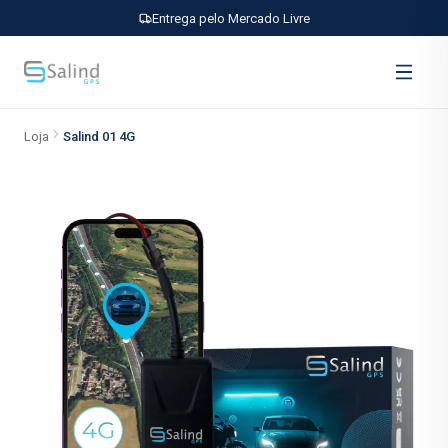
Entrega pelo Mercado Livre
Loja
Salind 01 4G
Salind 01 4G — rastreador GPS co