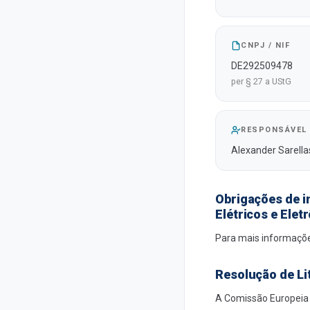
CNPJ / NIF
DE292509478
per § 27 a UStG
RESPONSÁVEL 
Alexander Sarella
Obrigações de i
Elétricos e Elet
Para mais informaçõe
Resolução de Li
A Comissão Europeia d