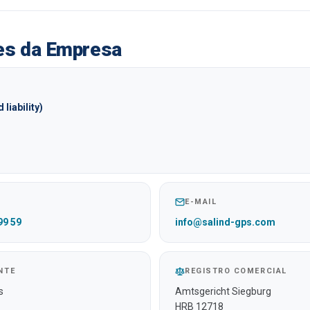
es da Empresa
 liability)
E-MAIL
99 59
info@salind-gps.com
NTE
REGISTRO COMERCIAL
s
Amtsgericht Siegburg
HRB 12718