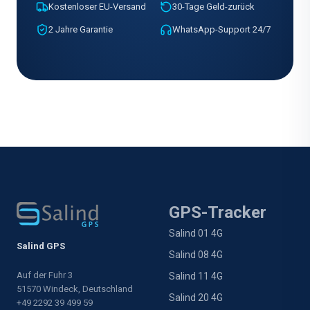
Kostenloser EU-Versand
30-Tage Geld-zurück
2 Jahre Garantie
WhatsApp-Support 24/7
GPS-Tracker
Salind 01 4G
Salind GPS
Salind 08 4G
Auf der Fuhr 3
Salind 11 4G
51570 Windeck, Deutschland
Salind 20 4G
+49 2292 39 499 59