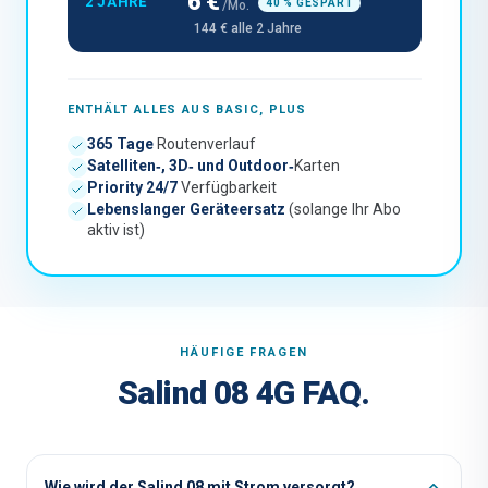
6 €
2 JAHRE
40 % GESPART
/Mo.
144 € alle 2 Jahre
ENTHÄLT ALLES AUS BASIC, PLUS
365 Tage
Routenverlauf
Satelliten‑, 3D‑ und Outdoor‑
Karten
Priority 24/7
Verfügbarkeit
Lebenslanger Geräteersatz
(solange Ihr Abo
aktiv ist)
HÄUFIGE FRAGEN
Salind 08 4G FAQ.
Wie wird der Salind 08 mit Strom versorgt?