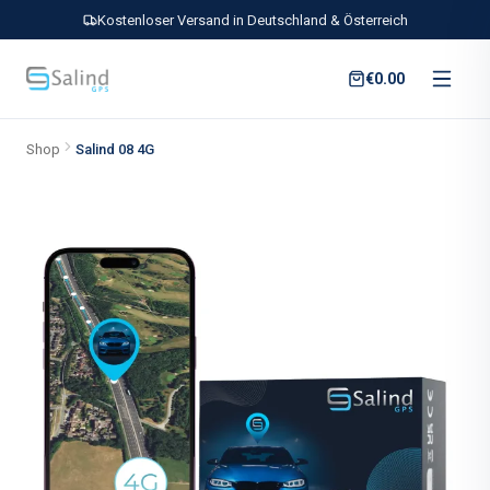
Kostenloser Versand in Deutschland & Österreich
€0.00
Shop
Salind 08 4G
Salind 08 4G — Plug-and-Play GP