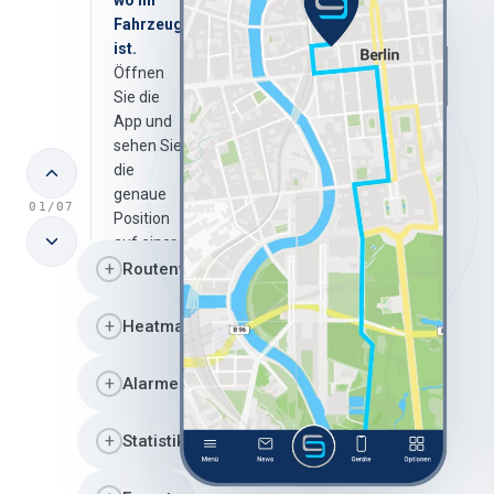
wo Ihr
Fahrzeug
ist.
Öffnen
Sie die
App und
sehen Sie
die
genaue
01/07
Position
auf einer
+
Live-
Routenverlauf
Karte —
jetzt
+
Heatmap
sofort,
wo
+
Alarme
immer
Sie sind.
+
Statistiken