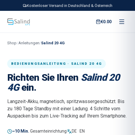
Kostenloser Versand in Deutschland & Österreich
€0.00
Shop
/
Anleitungen
/
Salind 20 4G
BEDIENUNGSANLEITUNG · SALIND 20 4G
Richten Sie Ihren
Salind 20
4G
ein.
Langzeit-Akku, magnetisch, spritzwassergeschützt. Bis
zu 180 Tage Standby mit einer Ladung. 4 Schritte vom
Auspacken bis zum Live-Tracking auf Ihrem Smartphone.
~10 Min.
Gesamteinrichtung
DE · EN