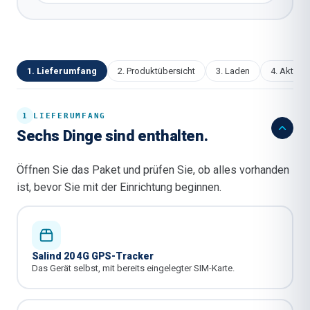
1
.
Lieferumfang
2
.
Produktübersicht
3
.
Laden
4
.
Aktivie
1
LIEFERUMFANG
Sechs Dinge sind enthalten.
Öffnen Sie das Paket und prüfen Sie, ob alles vorhanden
ist, bevor Sie mit der Einrichtung beginnen.
Salind 20 4G GPS-Tracker
Das Gerät selbst, mit bereits eingelegter SIM-Karte.