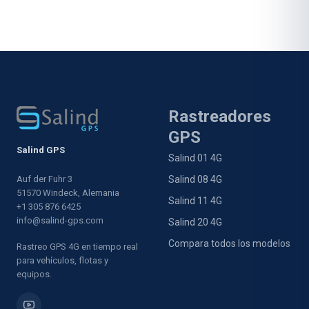
Rastreadores
GPS
Salind GPS
Salind 01 4G
Auf der Fuhr 3
Salind 08 4G
51570 Windeck, Alemania
Salind 11 4G
+1 305 876 6425
info@salind-gps.com
Salind 20 4G
Compara todos los modelos
Rastreo GPS 4G en tiempo real
para vehículos, flotas y
equipos.