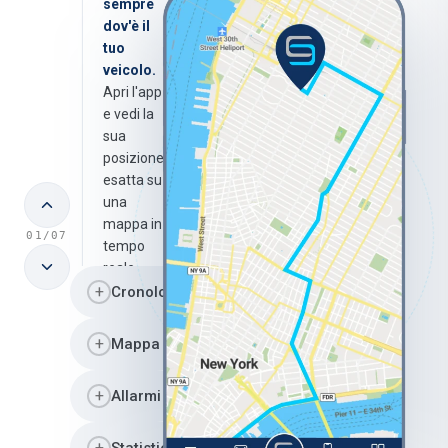
sempre
dov'è il
tuo
veicolo.
Apri l'app
e vedi la
sua
posizione
esatta su
una
mappa in
01/07
tempo
reale —
+
proprio
Cronologia percorsi
ora,
ovunque
+
Mappa di calore
tu sia.
+
Allarmi
+