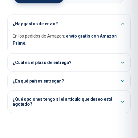
¿Hay gastos de envío?
En los pedidos de Amazon:
envío gratis con Amazon
Prime
.
¿Cuál es el plazo de entrega?
Normalmente recibes los artículos disponibles de
¿En qué países entregan?
inmediato en
1–3 días laborables
.
Enviamos pedidos a todo el mundo. Los gastos de envío y
¿Qué opciones tengo si el artículo que deseo está
los plazos de entrega pueden variar según el país.
agotado?
Existe la posibilidad de que un artículo agotado vuelva a
estar disponible en nuestra tienda en el futuro. Sin
embargo, no podemos garantizar si un artículo se
repondrá ni cuándo. Escríbenos a
info@salind-gps.com