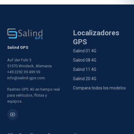
e indícanos el artículo que deseas.
Localizadores
GPS
Salind GPS
Salind 01 4G
Auf der Fuhr 3
Salind 08 4G
51570 Windeck, Alemania
Salind 11 4G
+49 2292 39 499 59
info@salind-gps.com
Salind 20 4G
Compara todos los modelos
Rastreo GPS 4G en tiempo real
para vehículos, flotas y
equipos.