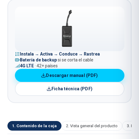
Instala → Activa → Conduce → Rastrea
Batería de backup
si se corta el cable
4G LTE
· 42+ países
Descargar manual (PDF)
Ficha técnica (PDF)
1
.
Contenido de la caja
2
.
Vista general del producto
3
.
Inst