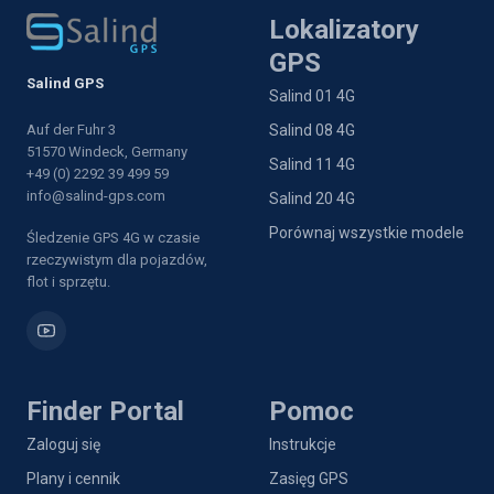
Lokalizatory
GPS
Salind GPS
Salind 01 4G
Auf der Fuhr 3
Salind 08 4G
51570 Windeck, Germany
Salind 11 4G
+49 (0) 2292 39 499 59
info@salind-gps.com
Salind 20 4G
Porównaj wszystkie modele
Śledzenie GPS 4G w czasie
rzeczywistym dla pojazdów,
flot i sprzętu.
Finder Portal
Pomoc
Zaloguj się
Instrukcje
Plany i cennik
Zasięg GPS