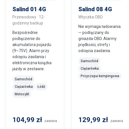
Salind 01 4G
Salind 08 4G
Przewodowy · 12-
Wtyczka OBD
godzinny backup
Nie wymaga ładowania
Bezpośrednie
— podłączany do
podłączenie do
gniazda OBD. Alarmy
akumulatora pojazdu
prędkości, strefy i
(9–75V). Alarm przy
odcięcia zasilania.
odcięciu zasilania i
Samochód
elektroniczna książka
jazdy w zestawie.
Ciężarówka
Przyczepa kempingowa
Samochód
Ciężarówka
Łódź
Motocykl
104,99 zł
129,99 zł
zawiera
zawiera