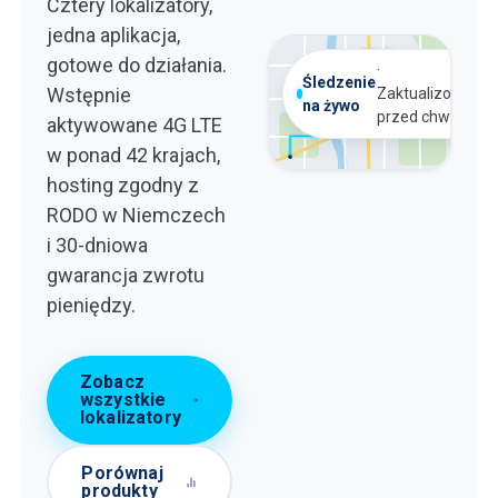
Cztery lokalizatory,
jedna aplikacja,
gotowe do działania.
Alarm
·
teraz
Alarm
Śledzenie
Strefa domowa
geofence
Wstępnie
Zaktualizowano
teraz
geofence
na żywo
przed chwilą
aktywowane 4G LTE
w ponad 42 krajach,
hosting zgodny z
RODO w Niemczech
i 30-dniowa
gwarancja zwrotu
pieniędzy.
Zobacz
wszystkie
lokalizatory
Porównaj
produkty