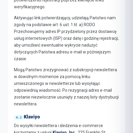
potwierdzeniu rejestracji poprzez kliknięcie linku
weryfikacyjnego.
Aktywując link potwierdzający, udzielają Państwo nam
zgody na podstawie art. 6 ust. 1 lit. a) RODO.
Przechowujemy adres IP przydzielony przez dostawcę
usług internetowych (ISP) oraz datę i godzinę rejestracji,
aby umożliwić ewentualne wykrycie nadużyć
dotyczących Państwa adresu e-mail w późniejszym
czasie.
Mogą Państwo zrezygnować z subskrypcji newslettera
w dowolnym momencie za pomocą linku
umieszczonego w newsletterze lub wysyłając
odpowiednią wiadomość. Po rezygnacji adres e-mail
zostanie niezwłocznie usunięty z naszej listy dystrybucji
newslettera.
Klaviyo
Do wysyłki newslettera i śledzenia e-commerce
korzystamy z usługi
Klaviyo, Inc.
, 225 Franklin St,