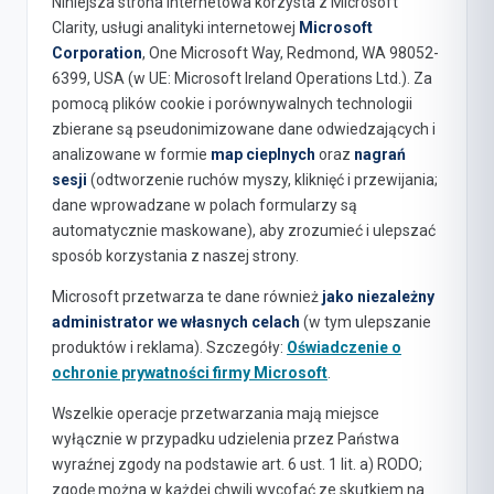
Niniejsza strona internetowa korzysta z Microsoft
Clarity, usługi analityki internetowej
Microsoft
Corporation
, One Microsoft Way, Redmond, WA 98052-
6399, USA (w UE: Microsoft Ireland Operations Ltd.). Za
pomocą plików cookie i porównywalnych technologii
zbierane są pseudonimizowane dane odwiedzających i
analizowane w formie
map cieplnych
oraz
nagrań
sesji
(odtworzenie ruchów myszy, kliknięć i przewijania;
dane wprowadzane w polach formularzy są
automatycznie maskowane), aby zrozumieć i ulepszać
sposób korzystania z naszej strony.
Microsoft przetwarza te dane również
jako niezależny
administrator we własnych celach
(w tym ulepszanie
produktów i reklama). Szczegóły:
Oświadczenie o
ochronie prywatności firmy Microsoft
.
Wszelkie operacje przetwarzania mają miejsce
wyłącznie w przypadku udzielenia przez Państwa
wyraźnej zgody na podstawie art. 6 ust. 1 lit. a) RODO;
zgodę można w każdej chwili wycofać ze skutkiem na