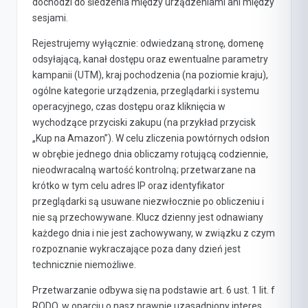
dochodzi do śledzenia między urządzeniami ani między
sesjami.
Rejestrujemy wyłącznie: odwiedzaną stronę, domenę
odsyłającą, kanał dostępu oraz ewentualne parametry
kampanii (UTM), kraj pochodzenia (na poziomie kraju),
ogólne kategorie urządzenia, przeglądarki i systemu
operacyjnego, czas dostępu oraz kliknięcia w
wychodzące przyciski zakupu (na przykład przycisk
„Kup na Amazon”). W celu zliczenia powtórnych odsłon
w obrębie jednego dnia obliczamy rotującą codziennie,
nieodwracalną wartość kontrolną; przetwarzane na
krótko w tym celu adres IP oraz identyfikator
przeglądarki są usuwane niezwłocznie po obliczeniu i
nie są przechowywane. Klucz dzienny jest odnawiany
każdego dnia i nie jest zachowywany, w związku z czym
rozpoznanie wykraczające poza dany dzień jest
technicznie niemożliwe.
Przetwarzanie odbywa się na podstawie art. 6 ust. 1 lit. f
RODO, w oparciu o nasz prawnie uzasadniony interes