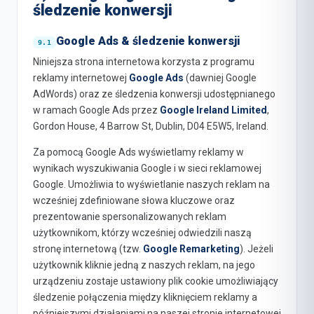
śledzenie konwersji
Google Ads & śledzenie konwersji
Niniejsza strona internetowa korzysta z programu
reklamy internetowej
Google Ads
(dawniej Google
AdWords) oraz ze śledzenia konwersji udostępnianego
w ramach Google Ads przez
Google Ireland Limited
,
Gordon House, 4 Barrow St, Dublin, D04 E5W5, Ireland.
Za pomocą Google Ads wyświetlamy reklamy w
wynikach wyszukiwania Google i w sieci reklamowej
Google. Umożliwia to wyświetlanie naszych reklam na
wcześniej zdefiniowane słowa kluczowe oraz
prezentowanie spersonalizowanych reklam
użytkownikom, którzy wcześniej odwiedzili naszą
stronę internetową (tzw.
Google Remarketing
). Jeżeli
użytkownik kliknie jedną z naszych reklam, na jego
urządzeniu zostaje ustawiony plik cookie umożliwiający
śledzenie połączenia między kliknięciem reklamy a
późniejszymi działaniami na naszej stronie internetowej